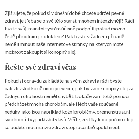
Zjišťujete, že pokud si v dnešní době chcete udržet pevné
zdraví, je třeba se o své tělo starat mnohem intenzivněji? Rádi
byste svůj imunitní systém účinně podpořili pokud možno
čistě přírodním produktem? Pak byste v žádném případě
neměli minout naše internetové stránky, na kterých máte
možnost zakoupit si
konopný olej
.
Řešte své zdraví včas
Pokud si opravdu zakládáte na svém zdraví a rádi byste
nalezli vskutku účinnou prevenci, pak by vám konopný olej za
žádných okolností neměl chybět. Dokáže vám totiž pomoci
předcházet mnoha chorobám, ale i léčit vaše současné
neduhy, jako jsou například kožní problémy, premenstruační
syndrom, či vypadávání vlasů. Věřte, že díky konopnému oleji
se budete moci na své zdraví stoprocentně spolehnout.