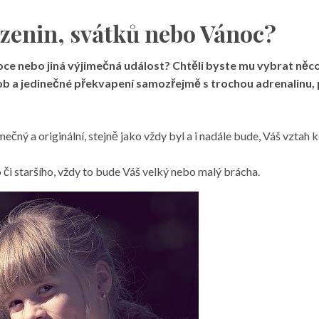
ozenin, svátků nebo Vánoc?
oce nebo jiná výjimečná událost? Chtěli byste mu vybrat něc
ob a jedinečné překvapení samozřejmě s trochou adrenalinu,
ečný a originální, stejně jako vždy byl a i nadále bude, Váš vztah
 či staršího, vždy to bude Váš velký nebo malý brácha.