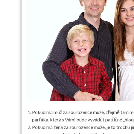
Pokud má muž za sourozence muže, zřejmě tam mohla
parťáka, který s Vámi bude vyvádět patřičné „hlou
Pokud má žena za sourozence muže, je to trochu ji