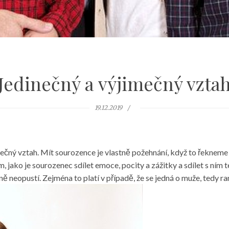
Jedinečný a výjimečný vzta
19.12.2019
nečný vztah. Mít sourozence je vlastně požehnání, když to řekn
 jako je sourozenec sdílet emoce, pocity a zážitky a sdílet s ním 
ně neopustí. Zejména to platí v případě, že se jedná o muže, tedy r