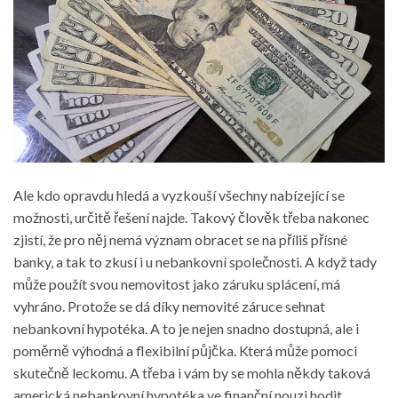
Ale kdo opravdu hledá a vyzkouší všechny nabízející se
možnosti, určitě řešení najde. Takový člověk třeba nakonec
zjistí, že pro něj nemá význam obracet se na příliš přísné
banky, a tak to zkusí i u nebankovní společnosti. A když tady
může použít svou nemovitost jako záruku splácení, má
vyhráno. Protože se dá díky nemovité záruce sehnat
nebankovní hypotéka. A to je nejen snadno dostupná, ale i
poměrně výhodná a flexibilní půjčka. Která může pomoci
skutečně leckomu. A třeba i vám by se mohla někdy taková
americká nebankovní hypotéka
ve finanční nouzi hodit.