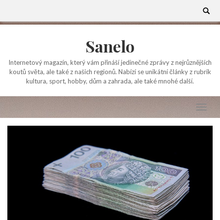
Skip
Search
for:
to
content
Sanelo
Internetový magazín, který vám přináší jedinečné zprávy z nejrůznějších
koutů světa, ale také z našich regionů. Nabízí se unikátní články z rubrik
kultura, sport, hobby, dům a zahrada, ale také mnohé další.