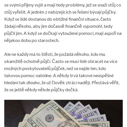
se svými příjmy vyjít a mají tedy problémy, jež se snaží stůj co
stůj vyřešit. A jedním z nabízejících se řešení bývají půjčky.
Když se lidé dostanou do obtížné finanční situace, často
žádají někoho, aby jim dočasně finančně vypomohl, tedy
půjčil jim. A když se dočkají vytoužené pomoci, mají aspoň na
nějakou dobu po starostech.
Ale ne každý má to štěstí, že požádá někoho, kdo mu
okamžitě ochotně půjčí. Často se musí lidé obracet na více
možných poskytovatelů půjček, než se najde ten, kdo
takovou pomoc nabídne. A někdy trvá takové neúspěšné
hledání tak dlouho, že už člověk ztrácí naději. Přestává věřit,
že se ještě někdy někde půjčky dočká.