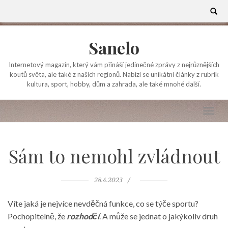
Skip
Search
for:
to
content
Sanelo
Internetový magazín, který vám přináší jedinečné zprávy z nejrůznějších
koutů světa, ale také z našich regionů. Nabízí se unikátní články z rubrik
kultura, sport, hobby, dům a zahrada, ale také mnohé další.
Sám to nemohl zvládnout
28.4.2023
Víte jaká je nejvíce nevděčná funkce, co se týče sportu?
Pochopitelně, že
rozhodčí
. A může se jednat o jakýkoliv druh