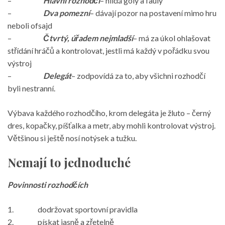
–
Hlavní rozhodčí
– hlídá góly a fauly
–
Dva pomezní
– dávají pozor na postavení mimo hru
neboli ofsajd
–
Čtvrtý, úřadem nejmladší
– má za úkol ohlašovat
střídání hráčů a kontrolovat, jestli má každý v pořádku svou
výstroj
–
Delegát
– zodpovídá za to, aby všichni rozhodčí
byli nestranní.
Výbava každého rozhodčího, krom delegáta je žluto – černý
dres, kopačky, píšťalka a metr, aby mohli kontrolovat výstroj.
Většinou si ještě nosí notýsek a tužku.
Nemají to jednoduché
Povinnosti rozhodčích
1. dodržovat sportovní pravidla
2. pískat jasně a zřetelně