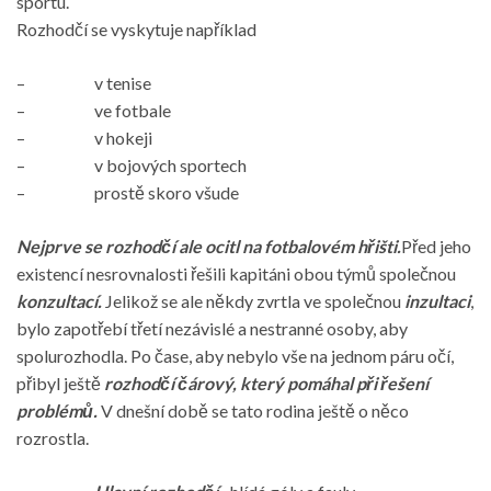
sportu.
Rozhodčí se vyskytuje například
– v tenise
– ve fotbale
– v hokeji
– v bojových sportech
– prostě skoro všude
Nejprve se rozhodčí ale ocitl na fotbalovém hřišti.
Před jeho
existencí nesrovnalosti řešili kapitáni obou týmů společnou
konzultací.
Jelikož se ale někdy zvrtla ve společnou
inzultaci
,
bylo zapotřebí třetí nezávislé a nestranné osoby, aby
spolurozhodla. Po čase, aby nebylo vše na jednom páru očí,
přibyl ještě
rozhodčí čárový, který pomáhal při řešení
problémů.
V dnešní době se tato rodina ještě o něco
rozrostla.