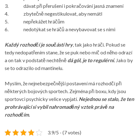
3. dávat při přerušení i pokračování jasná znamení
4. zbytečně negestikulovat, aby nemátl
5. nepřekážet hráčům
6. nedotýkat se hráčů a nevybavovat se s nimi
Každý rozhodčí je součástí hry
, tak jako hráči. Pokud se
tedy nedopatřením stane, že se puk nebo míč od něho odrazí
a on tak v podstatě nechtěně
dá gól, je to regulérní.
Jako by
se to odrazilo od mantinelu.
Myslím, že nejnebezpečnější postavení má rozhodčí při
některých bojových sportech. Zejména při boxu, kdy jsou
sportovci psychicky velice vypjatí.
Nejednou se stalo, že ten
prohrávající si vybil nahromaděný vztek právě na
rozhodčím.
3.9/5 - (7 votes)