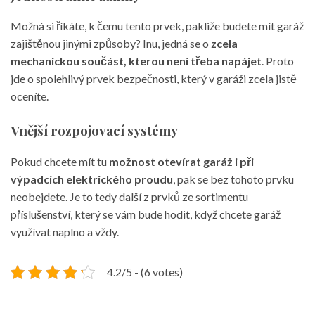
Možná si říkáte, k čemu tento prvek, pakliže budete mít garáž
zajištěnou jinými způsoby? Inu, jedná se o
zcela
mechanickou součást, kterou není třeba napájet
. Proto
jde o spolehlivý prvek bezpečnosti, který v garáži zcela jistě
oceníte.
Vnější rozpojovací systémy
Pokud chcete mít tu
možnost otevírat garáž i při
výpadcích elektrického proudu
, pak se bez tohoto prvku
neobejdete. Je to tedy další z prvků ze sortimentu
příslušenství, který se vám bude hodit, když chcete garáž
využívat naplno a vždy.
4.2/5 - (6 votes)