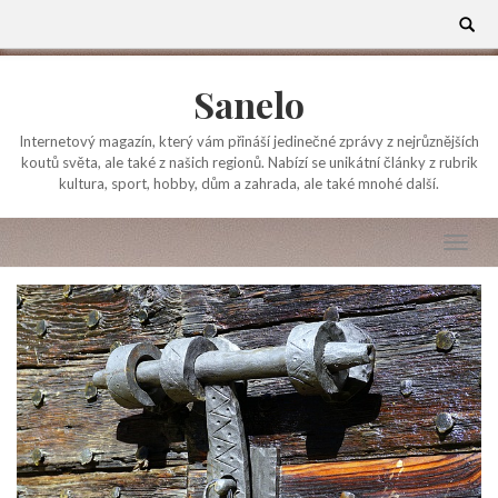
Skip
Search
for:
to
content
Sanelo
Internetový magazín, který vám přináší jedinečné zprávy z nejrůznějších
koutů světa, ale také z našich regionů. Nabízí se unikátní články z rubrik
kultura, sport, hobby, dům a zahrada, ale také mnohé další.