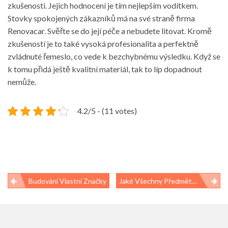
zkušenosti. Jejich hodnocení je tím nejlepším vodítkem.
Stovky spokojených zákazníků má na své straně firma
Renovacar. Svěřte se do její péče a nebudete litovat. Kromě
zkušeností je to také vysoká profesionalita a perfektně
zvládnuté řemeslo, co vede k bezchybnému výsledku. Když se
k tomu přidá ještě kvalitní materiál, tak to líp dopadnout
nemůže.
4.2/5 - (11 votes)
Navigace
Budování Vlastní Značky
Jaké Všechny Předměty Můžete Použít K Reklamním Účelům?
pro
příspěvek