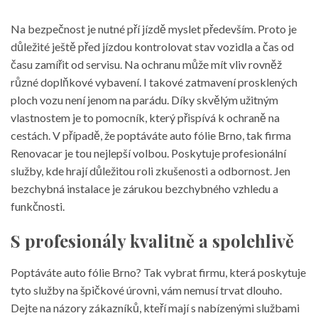
Na bezpečnost je nutné pří jízdě myslet především. Proto je
důležité ještě před jízdou kontrolovat stav vozidla a čas od
času zamířit od servisu. Na ochranu může mít vliv rovněž
různé doplňkové vybavení. I takové zatmavení prosklených
ploch vozu není jenom na parádu. Díky skvělým užitným
vlastnostem je to pomocník, který přispívá k ochraně na
cestách. V případě, že poptáváte
auto fólie Brno
, tak firma
Renovacar je tou nejlepší volbou. Poskytuje profesionální
služby, kde hrají důležitou roli zkušenosti a odbornost. Jen
bezchybná instalace je zárukou bezchybného vzhledu a
funkčnosti.
S profesionály kvalitně a spolehlivě
Poptáváte auto fólie Brno? Tak vybrat firmu, která poskytuje
tyto služby na špičkové úrovni, vám nemusí trvat dlouho.
Dejte na názory zákazníků, kteří mají s nabízenými službami