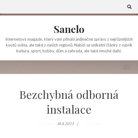
Skip
Search
for:
to
content
Sanelo
Internetový magazín, který vám přináší jedinečné zprávy z nejrůznějších
koutů světa, ale také z našich regionů. Nabízí se unikátní články z rubrik
kultura, sport, hobby, dům a zahrada, ale také mnohé další.
Bezchybná odborná
instalace
18.8.2023