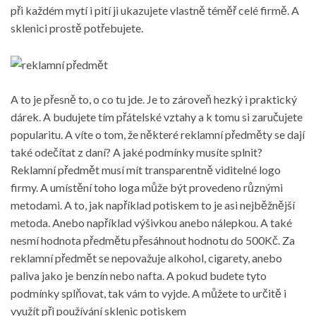
při
každém
mytí i pití ji ukazujete vlastně téměř celé firmě. A
sklenici prostě potřebujete.
A to je přesně to, o co tu jde. Je to zároveň hezký i praktický
dárek. A budujete tím přátelské vztahy a k tomu si zaručujete
popularitu. A víte o tom, že některé reklamní předměty se dají
také odečítat z daní? A jaké podmínky musíte splnit?
Reklamní předmět musí mít transparentně viditelné logo
firmy. A umístění toho loga může být provedeno různými
metodami. A to, jak například potiskem to je asi nejběžnější
metoda. Anebo například výšivkou anebo nálepkou. A také
nesmí hodnota předmětu přesáhnout hodnotu do 500Kč. Za
reklamní předmět se nepovažuje alkohol, cigarety, anebo
paliva jako je benzín nebo nafta. A pokud budete tyto
podmínky splňovat, tak vám to vyjde. A můžete to určitě i
využít při používání sklenic potiskem