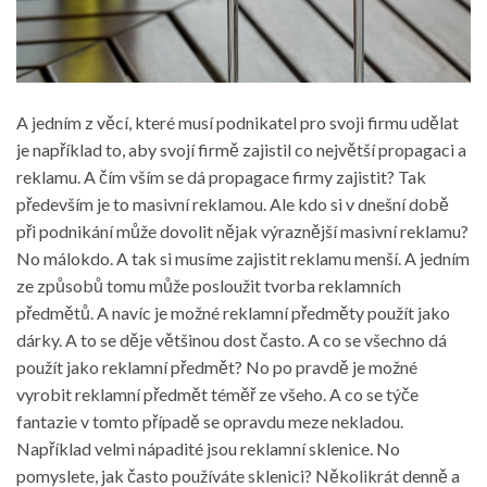
A jedním z věcí, které musí podnikatel pro svoji firmu udělat
je například to, aby svojí firmě zajistil co největší propagaci a
reklamu. A čím vším se dá propagace firmy zajistit? Tak
především je to masivní reklamou. Ale kdo si v dnešní době
při podnikání může dovolit nějak výraznější masivní reklamu?
No málokdo. A tak si musíme zajistit reklamu menší. A jedním
ze způsobů tomu může posloužit tvorba reklamních
předmětů. A navíc je možné reklamní předměty použít jako
dárky. A to se děje většinou dost často. A co se všechno dá
použít jako reklamní předmět? No po pravdě je možné
vyrobit reklamní předmět téměř ze všeho. A co se týče
fantazie v tomto případě se opravdu meze nekladou.
Například velmi nápadité jsou reklamní sklenice. No
pomyslete, jak často používáte sklenici? Několikrát denně a