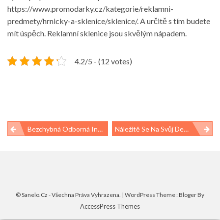
https://www.promodarky.cz/kategorie/reklamni-
predmety/hrnicky-a-sklenice/sklenice/
. A určitě s tím budete
mít úspěch. Reklamní sklenice jsou skvělým nápadem.
4.2/5 - (12 votes)
Navigace
Bezchybná Odborná Instalace
Náležitě Se Na Svůj Den Připravit
pro
příspěvek
© Sanelo.cz - Všechna Práva Vyhrazena.
| WordPress Theme : Bloger By
AccessPress Themes