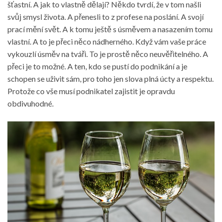
šťastní. A jak to vlastně dělají? Někdo tvrdí, že v tom našli
svůj smysl života. A přenesli to z profese na poslání. A svojí
prací mění svět. A k tomu ještě s úsměvem a nasazením tomu
vlastní. A to je přeci něco nádherného. Když vám vaše práce
vykouzlí úsměv na tváři. To je prostě něco neuvěřitelného. A
přeci je to možné. A ten, kdo se pustí do podnikání a je
schopen se uživit sám, pro toho jen slova plná úcty a respektu.
Protože co vše musí podnikatel zajistit je opravdu
obdivuhodné.