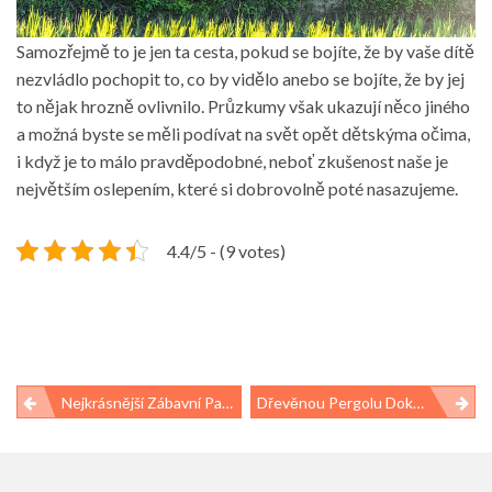
Samozřejmě to je jen ta cesta, pokud se bojíte, že by vaše dítě
nezvládlo pochopit to, co by vidělo anebo se bojíte, že by jej
to nějak hrozně ovlivnilo. Průzkumy však ukazují něco jiného
a možná byste se měli podívat na svět opět dětskýma očima,
i když je to málo pravděpodobné, neboť zkušenost naše je
největším oslepením, které si dobrovolně poté nasazujeme.
4.4/5 - (9 votes)
Navigace
Nejkrásnější Zábavní Parky Světa
Dřevěnou Pergolu Dokážete Postavit Svépomocí
pro
příspěvek