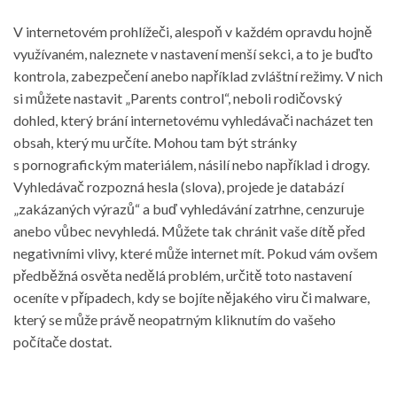
V internetovém prohlížeči, alespoň v každém opravdu hojně
využívaném, naleznete v nastavení menší sekci, a to je buďto
kontrola, zabezpečení anebo například zvláštní režimy. V nich
si můžete nastavit „Parents control“, neboli rodičovský
dohled, který brání internetovému vyhledávači nacházet ten
obsah, který mu určíte. Mohou tam být stránky
s pornografickým materiálem, násilí nebo například i drogy.
Vyhledávač rozpozná hesla (slova), projede je databází
„zakázaných výrazů“ a buď vyhledávání zatrhne, cenzuruje
anebo vůbec nevyhledá. Můžete tak chránit vaše dítě před
negativními vlivy, které může internet mít. Pokud vám ovšem
předběžná osvěta nedělá problém, určitě toto nastavení
oceníte v případech, kdy se bojíte nějakého viru či malware,
který se může právě neopatrným kliknutím do vašeho
počítače dostat.