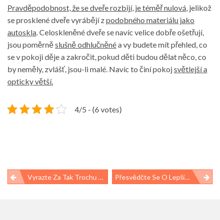
Pravděpodobnost, že se dveře rozbijí, je téměř nulová
, jelikož
se prosklené dveře vyrábějí z
podobného materiálu jako
autoskla
. Celoskleněné dveře se navíc velice dobře ošetřují,
jsou poměrně
slušně odhlučněné
a vy budete mít přehled, co
se v pokoji děje a zakročit, pokud děti budou dělat něco, co
by neměly, zvlášť, jsou-li malé. Navíc to činí pokoj
světlejší a
opticky větší.
4/5 - (6 votes)
Navigace
Vyrazte Za Tak Trochu Jinou Kulturou
Přesvědčte Se O Lepších Možnostech Bydlení
pro
příspěvek