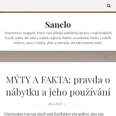
Skip
Search
for:
to
content
Sanelo
Internetový magazín, který vám přináší jedinečné zprávy z nejrůznějších
koutů světa, ale také z našich regionů. Nabízí se unikátní články z rubrik
kultura, sport, hobby, dům a zahrada, ale také mnohé další.
MÝTY A FAKTA: pravda o
nábytku a jeho používání
28.4.2023
Obchodníci na nás útočí nejrůznějšími zbraněmi, aby nás