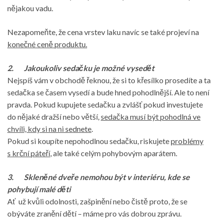
nějakou vadu.
Nezapomeňte, že cena vrstev laku navíc se také projeví na
konečné ceně produktu.
2.
Jakoukoliv sedačku je možné vysedět
Nejspíš vám v obchodě řeknou, že si to křesílko prosedíte a ta
sedačka se časem vysedí a bude hned pohodlnější. Ale to není
pravda. Pokud kupujete sedačku a zvlášť pokud investujete
do nějaké dražší nebo větší,
sedačka musí být pohodlná ve
chvíli, kdy si na ni sednete
.
Pokud si koupíte nepohodlnou sedačku, riskujete
problémy
s krční páteří
, ale také celým pohybovým aparátem.
3.
Skleněné dveře nemohou být v interiéru, kde se
pohybují malé děti
Ať už kvůli odolnosti, zašpinění nebo čistě proto, že se
obýváte zranění dětí – máme pro vás dobrou zprávu.