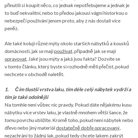
přinutili si koupit něco, co jednak nepotřebujeme a jednak je
to buď nekvalitní, nebo to předou jakousi vágní historkou o
nebezpečí používání jenom proto, aby z nás dostali více
peněz.
Ale také kolují různé mýty okolo starších nábytků a kousků
domácnosti, jak se mají
používat,
případně jak se mají
opravovat
. Jaké jsou mýty a jaká jsou fakta? Dozvíte se
v tomto článku, který byste si rozhodně měli přečíst, pokud
nechcete v obchodě naletět.
1.
Čím tlustší vrstva laku, tím déle celý nábytek vydrží a
tím je také odolnější
Na tomhle není vůbec nic pravdy. Pokud dáte nějakému kusu
nábytku více vrstev laku, je vlastně mnohem větší šance, že
tomu povrchu ublížíte. Kromě toho, pokud není nábytek nebo
dřevo nebo jiný materiál
dostatečně dobře opracovaný
,
nezachrání to žádný lak, pokud tedy chcete lakem zakrýt