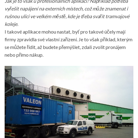
Jak je to však u profesionálních aplikací? Například potřeba
vyřešit napájení na externích místech, což může znamenat i
rušnou ulici ve velkém městě, kde je třeba svařit tramvajové
koleje.
I takové aplikace mohou nastat, byť pro takové účely mají
firmy zpravidla své vlastní zařízení. Je to však příklad, kterým
se můžete řídit, až budete přemýšlet, zdali zvolit pronájem
nebo přímo nákup.