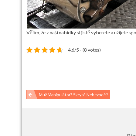
Věřím, že z naší nabídky si jistě vyberete a užijete s
4.6/5 - (8 votes)
Navigace
Muž Manipulátor? Skryté Nebezpečí!
pro
příspěvek
© San