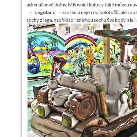
adrenalinové dráhy. Milovníci kultury také můžou navšt
–
Legoland
– nadšenci nejen do kolotočů, ale i do
sochy z lega, například i známou sochu Svobody, ale i