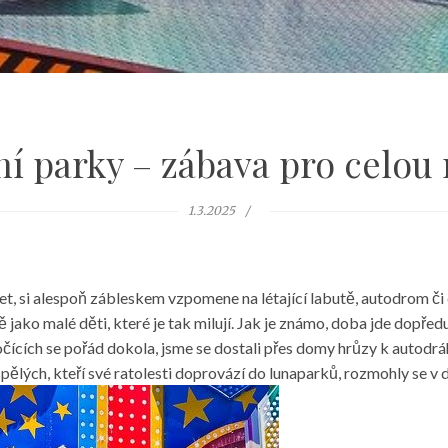
í parky – zábava pro celou
1.3.2025
t, si alespoň zábleskem vzpomene na létající labutě, autodrom či d
ě jako malé děti, které je tak milují. Jak je známo, doba jde dopřed
očících se pořád dokola, jsme se dostali přes domy hrůzy k autodr
spělých, kteří své ratolesti doprovází do lunaparků, rozmohly se v