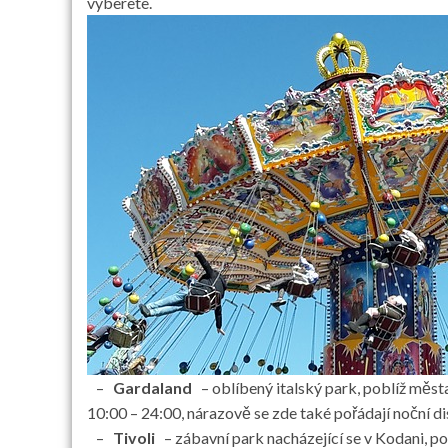
vyberete.
–
Gardaland
– oblíbený italský park, poblíž města 
10:00 – 24:00, nárazově se zde také pořádají noční d
–
Tivoli
– zábavní park nacházející se v Kodani, pob