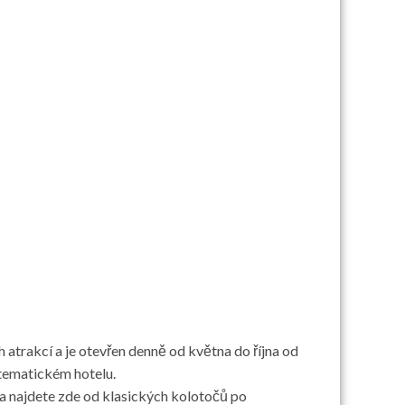
h atrakcí a je otevřen denně od května do října od
 tematickém hotelu.
í a najdete zde od klasických kolotočů po