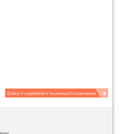
Změny V Legislativě V Souvislosti S Internetem
hemes